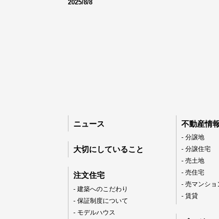
2025/8/8
ニュース
不動産情
089-926-03
- 分譲地
大切にしていること
- 分譲住宅
- 売土地
営業時間：月〜土 8:30 〜 17:3
- 売住宅
注文住宅
日・祝 9:30 〜 17:3
- 売マンショ
- 建築へのこだわり
- 賃貸
- 保証制度について
- モデルハウス