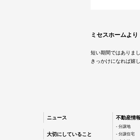
ミセスホームより
短い期間ではありま
きっかけになれば嬉
ニュース
不動産情
089-926-03
- 分譲地
大切にしていること
- 分譲住宅