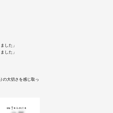
りました」
りました」
」
りの大切さを感じ取っ