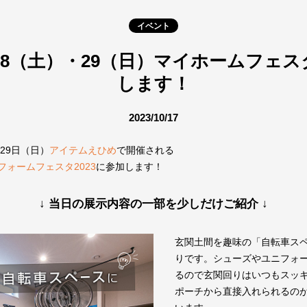
イベント
/28（土）・29（日）マイホームフェスタ
します！
2023/10/17
29日（日）
アイテムえひめ
で開催される
ォームフェスタ2023
に参加します！
↓ 当日の展示内容の一部を少しだけご紹介 ↓
玄関土間を趣味の「自転車ス
りです。シューズやユニフォ
るので玄関回りはいつもスッ
ポーチから直接入れられるの