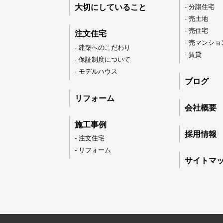
089-926-03
大切にしていること
- 分譲住宅
- 売土地
営業時間：月〜土 8:30 〜 17:3
- 売住宅
注文住宅
日・祝 9:30 〜 17:3
- 売マンショ
- 建築へのこだわり
- 賃貸
- 保証制度について
- モデルハウス
ブログ
リフォーム
会社概要
施工事例
採用情報
- 注文住宅
- リフォーム
サイトマ