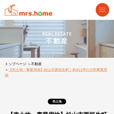
REAL ESTATE
不動産
トップページ
不動産
【売土地・事業用地】松山市西垣生町｜約411坪の大型事業用
地
売土地