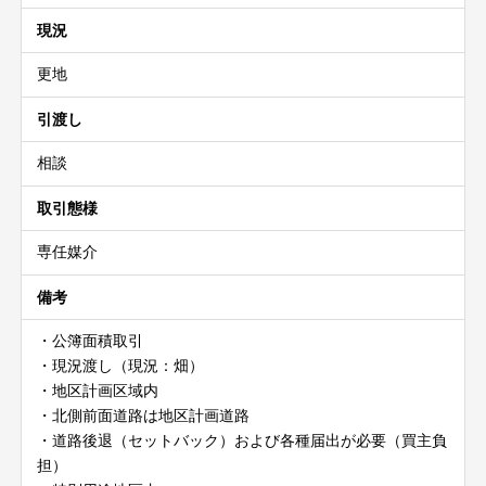
現況
更地
引渡し
相談
取引態様
専任媒介
備考
・公簿面積取引
・現況渡し（現況：畑）
・地区計画区域内
・北側前面道路は地区計画道路
・道路後退（セットバック）および各種届出が必要（買主負
担）