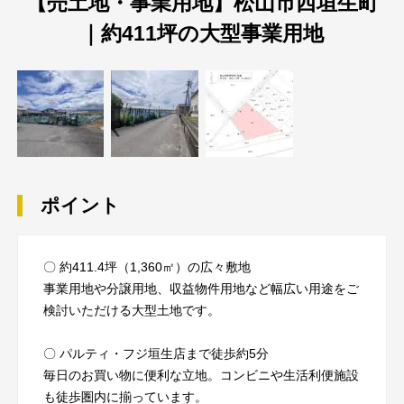
【売土地・事業用地】松山市西垣生町
｜約411坪の大型事業用地
ポイント
〇 約411.4坪（1,360㎡）の広々敷地
事業用地や分譲用地、収益物件用地など幅広い用途をご
検討いただける大型土地です。
〇 パルティ・フジ垣生店まで徒歩約5分
毎日のお買い物に便利な立地。コンビニや生活利便施設
も徒歩圏内に揃っています。