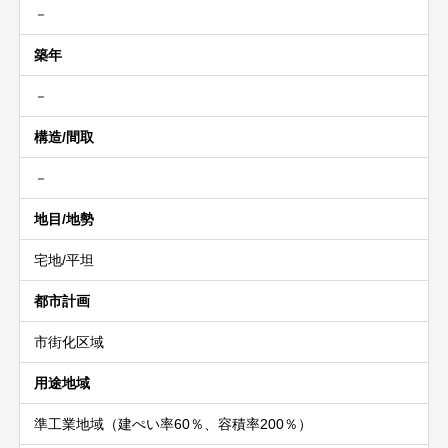
－
築年
－
構造/間取
－
地目/地勢
宅地/平坦
都市計画
市街化区域
用途地域
準工業地域（建ぺい率60％、容積率200％）