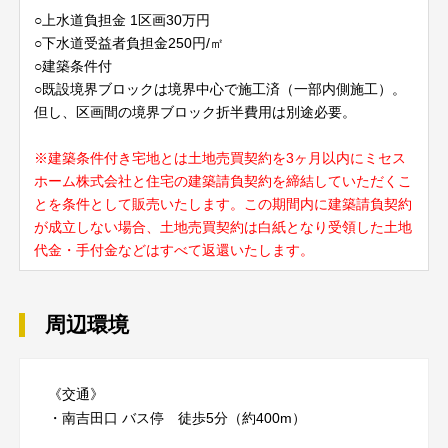
○上水道負担金 1区画30万円
○下水道受益者負担金250円/㎡
○建築条件付
○既設境界ブロックは境界中心で施工済（一部内側施工）。
但し、区画間の境界ブロック折半費用は別途必要。
※建築条件付き宅地とは土地売買契約を3ヶ月以内にミセス
ホーム株式会社と住宅の建築請負契約を締結していただくこ
とを条件として販売いたします。この期間内に建築請負契約
が成立しない場合、土地売買契約は白紙となり受領した土地
代金・手付金などはすべて返還いたします。
周辺環境
《交通》
・南吉田口 バス停 徒歩5分（約400m）