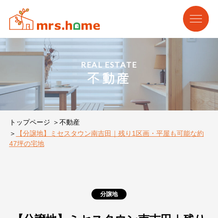
REAL ESTATE
不動産
トップページ
不動産
【分譲地】ミセスタウン南吉田｜残り1区画・平屋も可能な約
47坪の宅地
分譲地