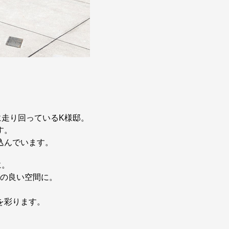
走り回っているK様邸。
す。
込んでいます。
に。
の良い空間に。
を彩ります。