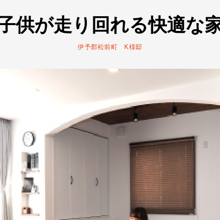
子供が走り回れる快適な
伊予郡松前町 K様邸