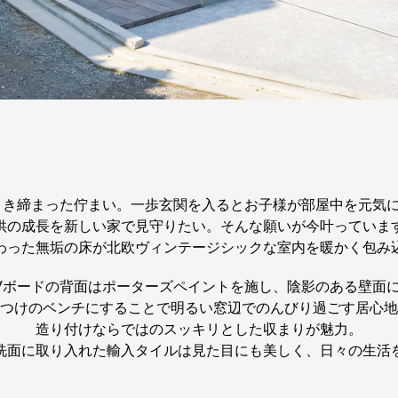
引き締まった佇まい。一歩玄関を入るとお子様が部屋中を元気に
供の成長を新しい家で見守りたい。そんな願いが今叶っていま
わった無垢の床が北欧ヴィンテージシックな室内を暖かく包み
Vボードの背面はポーターズペイントを施し、陰影のある壁面
つけのベンチにすることで明るい窓辺でのんびり過ごす居心地
造り付けならではのスッキリとした収まりが魅力。
洗面に取り入れた輸入タイルは見た目にも美しく、日々の生活