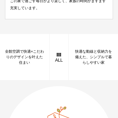
この家で過ごす毎日がより楽しく、家族の時間がますます
充実しています。
全館空調で快適×こだわ
快適な動線と収納力を
りのデザインを叶えた
備えた、シンプルで暮
ALL
住まい
らしやすい家
089-926-0303
営業時間：月〜土 8:30 〜 17:30