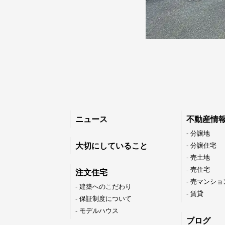
ニュース
不動産情
089-926-03
- 分譲地
大切にしていること
- 分譲住宅
- 売土地
営業時間：月〜土 8:30 〜 17:3
- 売住宅
注文住宅
日・祝 9:30 〜 17:3
- 売マンショ
- 建築へのこだわり
- 賃貸
- 保証制度について
- モデルハウス
ブログ