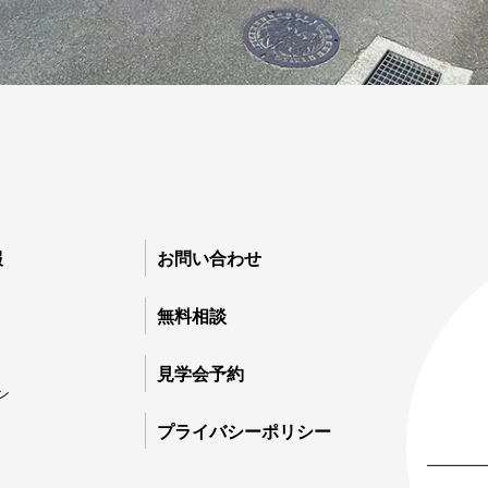
報
お問い合わせ
無
03
無料相談
0
家
見学会予約
0
ン
プライバシーポリシー