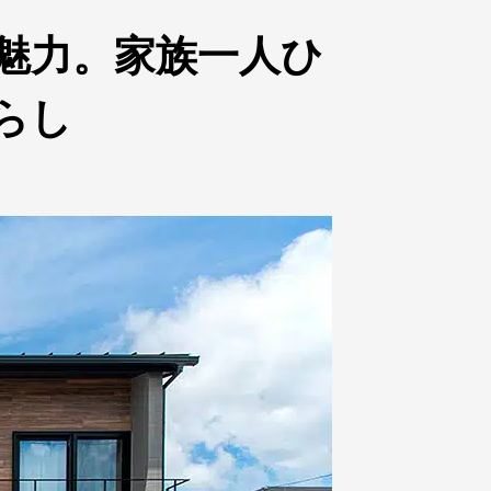
魅力。家族一人ひ
らし