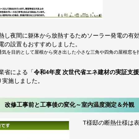
熱し夜間に躯体から放熱するためソーラー発電の有
電の設置もおすすめしました。
通気を目的として屋根から突き出した小さな三角や四角の屋根窓を
業省による「
令和4年度 次世代省エネ建材の実証支
より実施しました。
改修工事前と工事後の変化～室内温度測定＆外観
T様邸の断熱仕様は