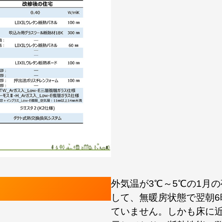
外気温が3℃～5℃の1月
して、無暖房状態で翌朝6
ていません。しかも床に