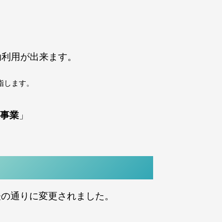
効利用が出来ます。
指します。
援事業
」
表の通りに変更されました。