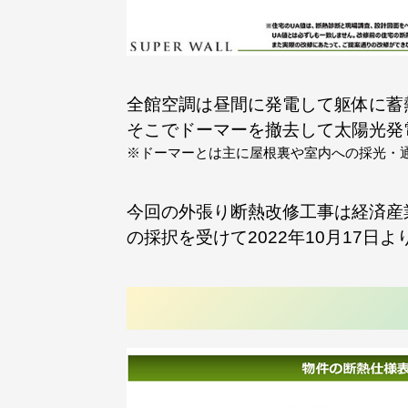
全館空調は昼間に発電して躯体に蓄
そこでドーマーを撤去して太陽光発
※ドーマーとは主に屋根裏や室内への採光・
今回の外張り断熱改修工事は経済産
の採択を受けて2022年10月17日