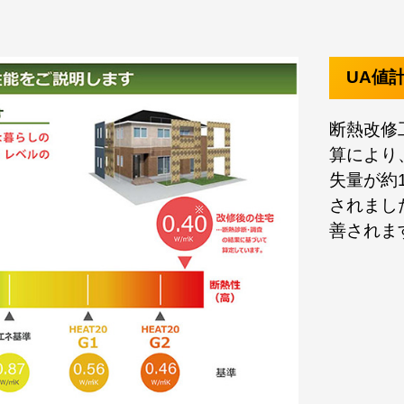
UA値
断熱改修
算により
失量が約
されました
善されま