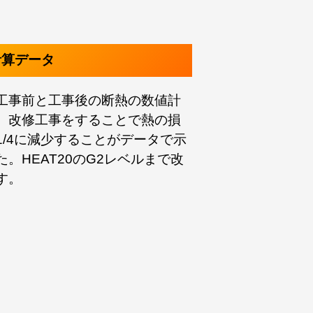
計算データ
工事前と工事後の断熱の数値計
、改修工事をすることで熱の損
1/4に減少することがデータで示
。HEAT20のG2レベルまで改
す。